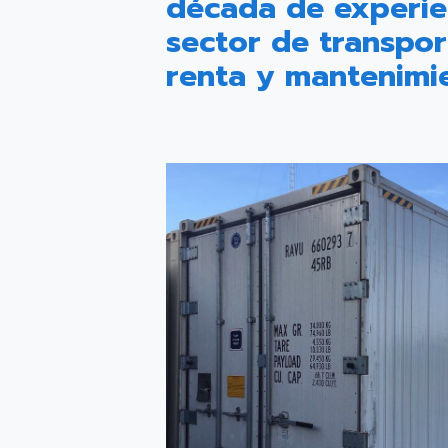
década de experie
sector de transport
renta y mantenimi