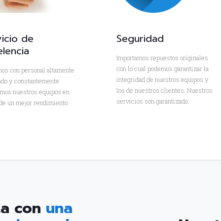
icio de
Seguridad
lencia
Importamos repuestos originales
con lo cual podemos garantizar la
os con personal altamente
integridad de nuestros equipos y
cado y constantemente
los de nuestros clientes. Nuestros
mos nuestros equipos en
servicios son garantizado.
de un mejor rendimiento.
ta con
una