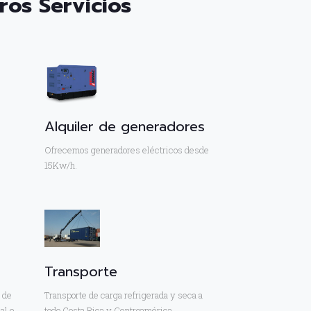
ros Servicios
Alquiler de generadores
Ofrecemos generadores eléctricos desde
15Kw/h.
Transporte
 de
Transporte de carga refrigerada y seca a
al e
todo Costa Rica y Centroamérica.