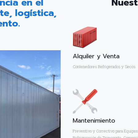
ncia en el
Nuest
e, logística,
ento.
Alquiler y Venta
Contenedores Refrigerados y Secos.
Mantenimiento
Preventivo y Correctivo para Equipos
Refrigeración de Transporte, Comerci