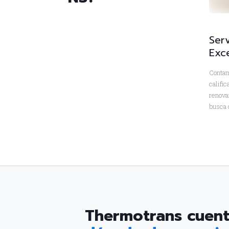
Serv
Exce
Contam
califi
renova
busca 
Thermotrans cuen