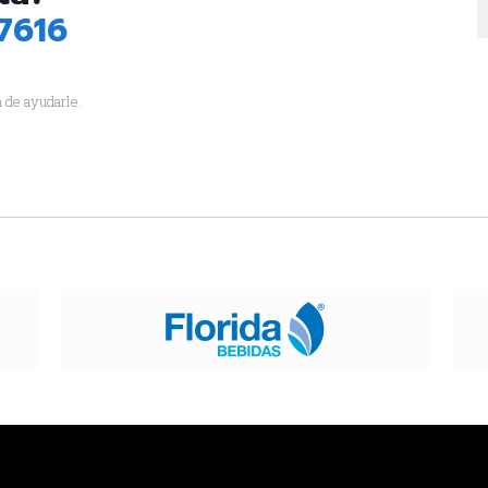
7616
 de ayudarle.